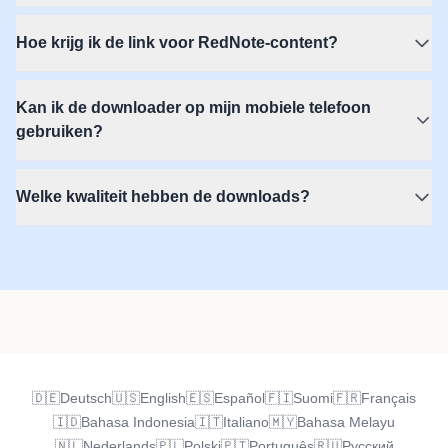
Hoe krijg ik de link voor RedNote-content?
Kan ik de downloader op mijn mobiele telefoon
gebruiken?
Welke kwaliteit hebben de downloads?
🇩🇪
Deutsch
🇺🇸
English
🇪🇸
Español
🇫🇮
Suomi
🇫🇷
Français
🇮🇩
Bahasa Indonesia
🇮🇹
Italiano
🇲🇾
Bahasa Melayu
🇳🇱
Nederlands
🇵🇱
Polski
🇵🇹
Português
🇷🇺
Русский