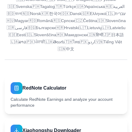
🇸🇪
Svenska
🇵🇭
Tagalog
🇹🇷
Türkçe
🇺🇦
Українська
🇦🇪
العربية
🇧🇩
বাংলা
🇳🇴
Norsk
🇰🇷
한국어
🇩🇰
Dansk
🇬🇷
Ελληνικά
🇮🇱
עִברִית
🇭🇺
Magyar
🇷🇴
Română
🇷🇸
Српски
🇨🇿
Čeština
🇸🇰
Slovenčina
🇮🇷
فارسی
🇧🇬
Български
🇭🇷
Hrvatski
🇱🇹
Lietuvių
🇱🇻
Latviešu
🇪🇪
Eesti
🇸🇱
Slovenščina
🇲🇰
Македонски
🇮🇳
हिन्दी
🇯🇵
日本語
🇱🇦
ລາວ
🇵🇰
ਪੰਜਾਬੀ
🇱🇦
తెలుగు
🇹🇭
ไทย
🇵🇰
اردو
🇻🇳
Tiếng Việt
🇨🇳
中文
RedNote Calculator
Calculate RedNote Earnings and analyze your account
performance
Xiaohongshu Downloader