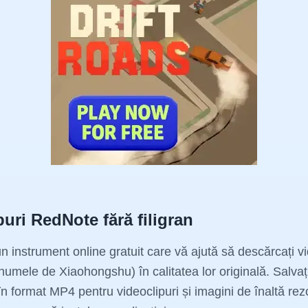
puri RedNote fără filigran
nstrument online gratuit care vă ajută să descărcați vid
umele de Xiaohongshu) în calitatea lor originală. Salvaț
 în format MP4 pentru videoclipuri și imagini de înaltă rezo