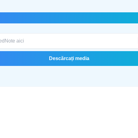
RedNote Descărcător video
Descărcați media