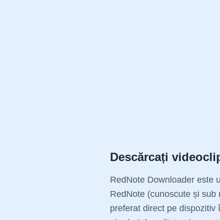
Descărcați videocli
RedNote Downloader este un i
RedNote (cunoscute și sub n
preferat direct pe dispozitiv