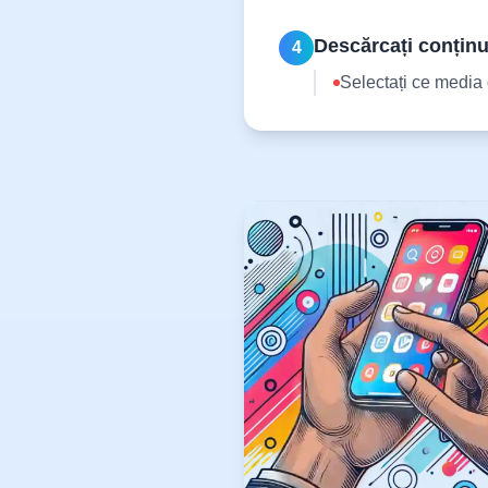
Descărcați conținu
4
Selectați ce media 