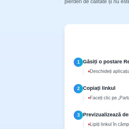
pierderi de calitate și nu es
Găsiți o postare 
1
Deschideți aplicați
Copiați linkul
2
Faceți clic pe „Parta
Previzualizează d
3
Lipiți linkul în câm