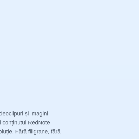
eoclipuri și imagini
i conținutul RedNote
luție. Fără filigrane, fără