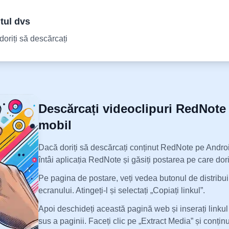
tul dvs
doriți să descărcați
Descărcați videoclipuri RedNote 
mobil
Dacă doriți să descărcați conținut RedNote pe Andro
întâi aplicația RedNote și găsiți postarea pe care doriț
Pe pagina de postare, veți vedea butonul de distribuir
ecranului. Atingeți-l și selectați „Copiați linkul”.
Apoi deschideți această pagină web și inserați linkul
sus a paginii. Faceți clic pe „Extract Media” și conțin